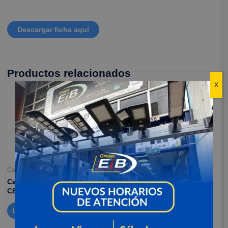
Descargar ficha aquí
Productos relacionados
X
Camaras de seguridad
Camaras de seguridad
Camaras para exteriores –
Camara para interiores –
C8W
C3N
Leer más
Leer más