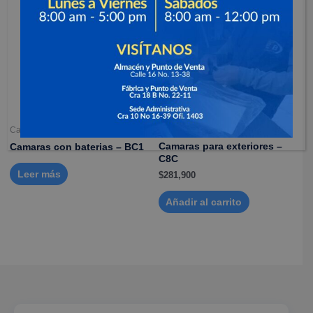
Camaras de seguridad
Camaras de seguridad
Camaras para exteriores –
Camaras con baterias – BC1
C8C
Leer más
$
281,900
Añadir al carrito