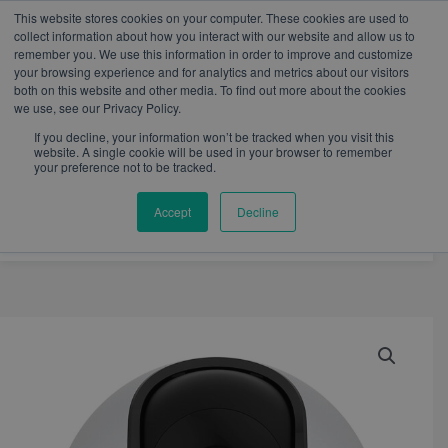
W
I
F
L
Y
This website stores cookies on your computer. These cookies are used to
h
n
a
i
o
mercadeo@eib.esinventor.com
WhatsApp:
+57
collect information about how you interact with our website and allow us to
a
s
c
n
u
3103229640
PBX:
+ 601 342 80 45
remember you. We use this information in order to improve and customize
t
t
e
k
t
your browsing experience and for analytics and metrics about our visitors
s
a
b
e
u
both on this website and other media. To find out more about the cookies
a
g
o
d
b
we use, see our Privacy Policy.
p
r
o
i
e
p
a
k
n
If you decline, your information won’t be tracked when you visit this
m
website. A single cookie will be used in your browser to remember
your preference not to be tracked.
Accept
Decline
Camaras
para
interiores
–