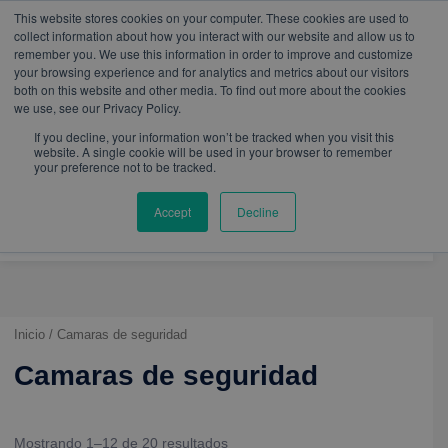
W
I
F
L
Y
This website stores cookies on your computer. These cookies are used to
h
n
a
i
o
mercadeo@eib.esinventor.com
WhatsApp:
+57
collect information about how you interact with our website and allow us to
a
s
c
n
u
3103229640
PBX:
+ 601 342 80 45
remember you. We use this information in order to improve and customize
t
t
e
k
t
your browsing experience and for analytics and metrics about our visitors
s
a
b
e
u
both on this website and other media. To find out more about the cookies
a
g
o
d
b
we use, see our Privacy Policy.
p
r
o
i
e
p
a
k
n
If you decline, your information won’t be tracked when you visit this
m
website. A single cookie will be used in your browser to remember
your preference not to be tracked.
Accept
Decline
Inicio
/ Camaras de seguridad
Camaras de seguridad
Mostrando 1–12 de 20 resultados