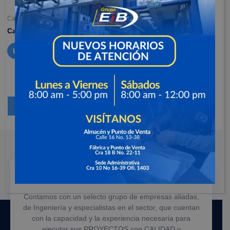
Camaras de seguridad
Camaras de seguridad
Camaras con baterias –
Camaras con baterias – BC2
Panel solar de carga
Leer más
Leer más
1
2
→
Nuestras Marcas y aliados
Contamos con un selecto grupo de empresas aliadas,
de Ingeniería y especialistas en el sector, que cuentan
con la capacidad y la experiencia necesaria para
ejecutar sus PROYECTOS con CALIDAD y