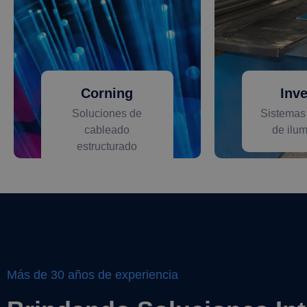
Corning
Inv
Soluciones de
Sistemas 
cableado
de ilu
estructurado
Más de 30 años de experiencia