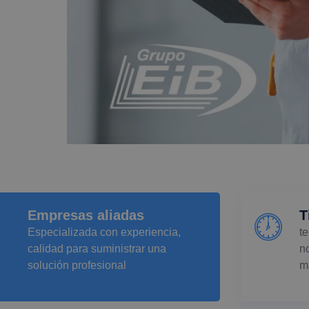
Empresas aliadas
T
Especializada con experiencia,
t
calidad para suministrar una
n
solución profesional
m