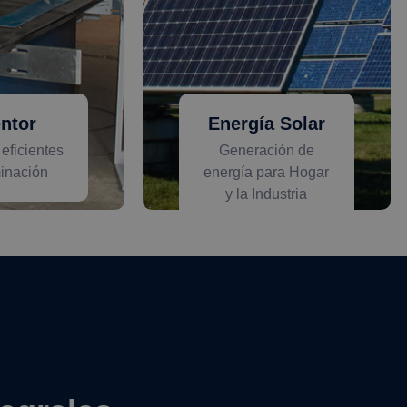
entor
Energía Solar
eficientes
Generación de
minación
energía para Hogar
y la Industria