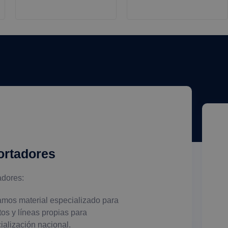
ortadores
adores:
amos material especializado para
tos y líneas propias para
ialización nacional.