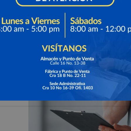
a
cia
.
s