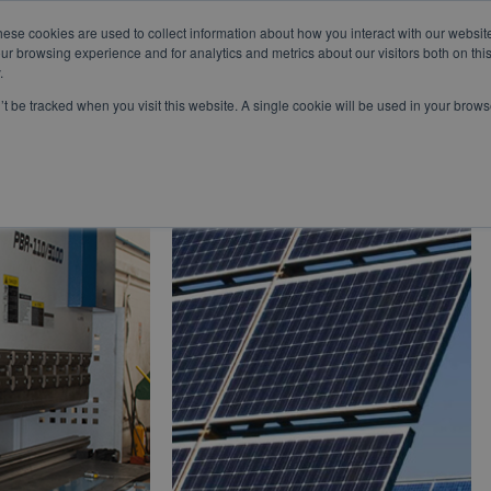
ANO
hese cookies are used to collect information about how you interact with our websi
om
WhatsApp:
+57 3103229640
PBX:
+ 601 342 80 45
ur browsing experience and for analytics and metrics about our visitors both on thi
.
n’t be tracked when you visit this website. A single cookie will be used in your bro
SERVICIOS
ESPECIALES