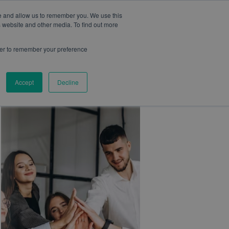
te and allow us to remember you. We use this
s website and other media. To find out more
wser to remember your preference
CONTACTO
BLOG
Accept
Decline