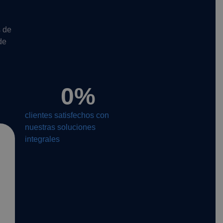
s de
de
0
%
clientes satisfechos con
nuestras soluciones
integrales