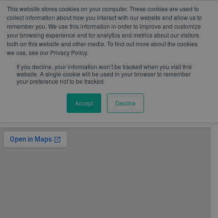
W
I
F
L
Y
This website stores cookies on your computer. These cookies are used to
h
n
a
i
o
mercadeo@eib.esinventor.com
WhatsApp:
+57
collect information about how you interact with our website and allow us to
a
s
c
n
u
3103229640
PBX:
+ 601 342 80 45
remember you. We use this information in order to improve and customize
t
t
e
k
t
your browsing experience and for analytics and metrics about our visitors
s
a
b
e
u
both on this website and other media. To find out more about the cookies
a
g
o
d
b
we use, see our Privacy Policy.
p
r
o
i
e
p
a
k
n
If you decline, your information won’t be tracked when you visit this
m
website. A single cookie will be used in your browser to remember
your preference not to be tracked.
Accept
Decline