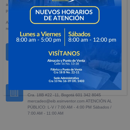
altamente capacitado, que garantiza la
CALIDAD
de nuestros
productos fabricados y comercializados.
Atendemos el sector comercial, petrolero, industrial,
residencial y la construcción e infraestructura en general.
Almacen
Cra. 12 #16-81, Bogotá +57 (310) 322-9640
mercadeo@eib.esinventor.com ATENCIÓN AL
PÚBLICO: L-V / 8:00 AM - 5:30 PM
Sábados / 8:00 AM - 1:00 PM
Fábrica
Cra. 18B #22 -11, Bogotá 601 342 8045
mercadeo@eib.esinventor.com ATENCIÓN AL
PÚBLICO: L-V / 7:00 AM - 4:00 PM Sábados /
7:00 AM - 11:00 AM