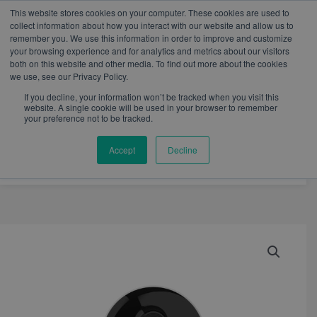
W
I
F
L
Y
This website stores cookies on your computer. These cookies are used to
h
n
a
i
o
mercadeo@eib.esinventor.com
WhatsApp:
+57
collect information about how you interact with our website and allow us to
a
s
c
n
u
3103229640
PBX:
+ 601 342 80 45
remember you. We use this information in order to improve and customize
t
t
e
k
t
your browsing experience and for analytics and metrics about our visitors
s
a
b
e
u
both on this website and other media. To find out more about the cookies
a
g
o
d
b
we use, see our Privacy Policy.
p
r
o
i
e
p
a
k
n
If you decline, your information won’t be tracked when you visit this
m
website. A single cookie will be used in your browser to remember
your preference not to be tracked.
Accept
Decline
Camara
para
interiores
–