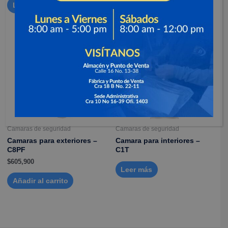
Leer más
Añadir al carrito
Camaras de seguridad
Camaras de seguridad
Camaras para exteriores –
Camara para interiores –
C8PF
C1T
$
605,900
Leer más
Añadir al carrito