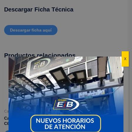
Descargar Ficha Técnica
Descargar ficha aquí
Productos relacionados
X
Camaras de seguridad
Camaras de seguridad
Camaras para interiores –
Camara para interiores –
C6W
C2C
$
132,900