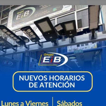
 de Herramientas y
r
Nec
su 
Déjen
págin
escrí
conta
herramienta certificada.
uerte por choque eléctrico, de acuerdo con
 y Ciencias Forenses.