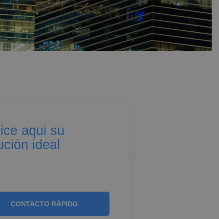
ice aqui su
ución ideal
CONTACTO RÁPIDO