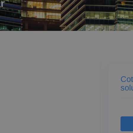
r
Cot
sol