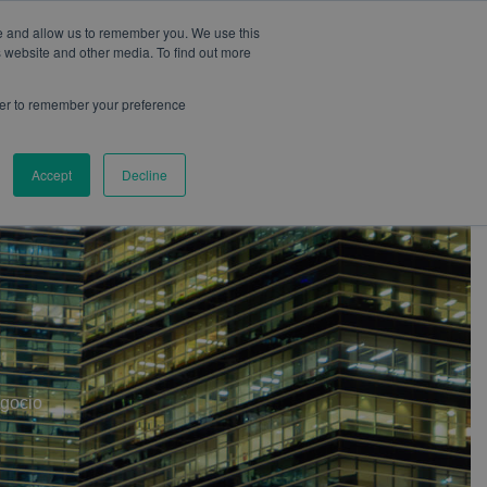
te and allow us to remember you. We use this
s website and other media. To find out more
wser to remember your preference
CONTACTO
BLOG
Accept
Decline
gocio