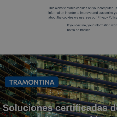
This website stores cookies on your computer. T
W
F
Y
I
L
mercadeo@eib.esinventor.c
information in order to improve and customize yo
h
a
o
n
i
about the cookies we use, see our Privacy Policy
a
c
u
s
n
t
e
t
t
k
If you decline, your information wo
s
b
u
a
e
not to be tracked.
a
o
b
g
d
LÍNEAS DE
CORPORATIVO
TIENDA
p
o
e
r
i
NEGOCIO
p
k
a
n
m
Soluciones certificadas 