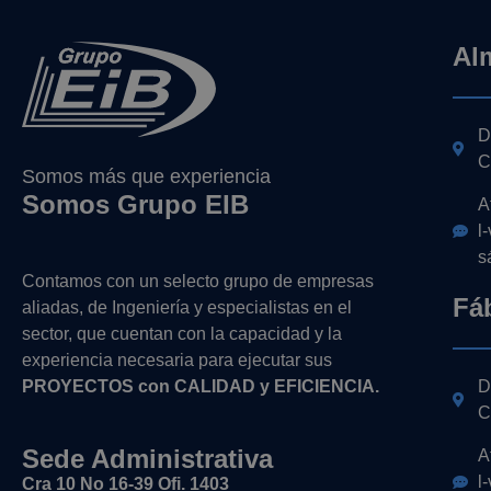
Al
D
C
Somos más que experiencia
Somos Grupo EIB
A
l
s
Contamos con un selecto grupo de empresas
Fá
aliadas, de Ingeniería y
especialistas en el
sector, que cuentan con la capacidad y la
experiencia necesaria para ejecutar sus
PROYECTOS con CALIDAD y EFICIENCIA.
D
C
Sede Administrativa
A
l
Cra 10 No 16-39 Ofi. 1403