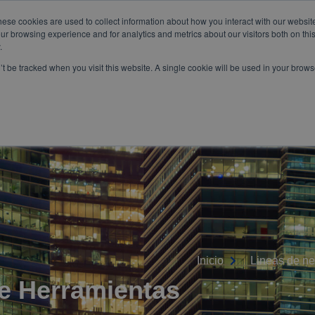
hese cookies are used to collect information about how you interact with our websi
om
WhatsApp:
+57 3103229640
PBX:
+ 601 342 80 45
ur browsing experience and for analytics and metrics about our visitors both on thi
.
n’t be tracked when you visit this website. A single cookie will be used in your bro
SERVICIOS
ESPECIALES
Inicio
Lineas de ne
de Herramientas