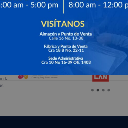
, de
on la
us