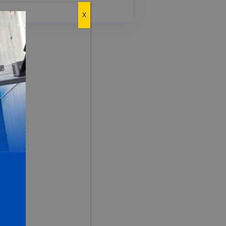
X
esita asesoría para
proyecto?
os un mensaje en nuestra
a de contacto, llámenos o
banos y pronto estaremos en
cto.
(601) 342 8045
+57 (310) 322-9640