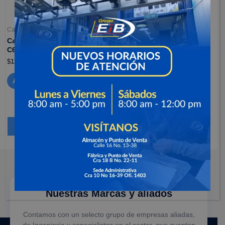
Camaras de seguridad
Camaras de seguridad
Camaras para interiores –
Camaras para interiores –
C6N
C6W
$
137,900
Leer más
Añadir al carrito
1
2
→
Nuestras Marcas y aliados
Contamos con un selecto grupo de empresas aliadas,