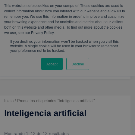
W
I
F
L
Y
This website stores cookies on your computer. These cookies are used to
h
n
a
i
o
mercadeo@eib.esinventor.com
WhatsApp:
+57
collect information about how you interact with our website and allow us to
a
s
c
n
u
3103229640
PBX:
+ 601 342 80 45
remember you. We use this information in order to improve and customize
t
t
e
k
t
your browsing experience and for analytics and metrics about our visitors
s
a
b
e
u
both on this website and other media. To find out more about the cookies
a
g
o
d
b
we use, see our Privacy Policy.
p
r
o
i
e
p
a
k
n
If you decline, your information won’t be tracked when you visit this
m
website. A single cookie will be used in your browser to remember
your preference not to be tracked.
Accept
Decline
Inicio
/ Productos etiquetados “Inteligencia artificial”
Inteligencia artificial
Mostrando 1–12 de 13 resultados