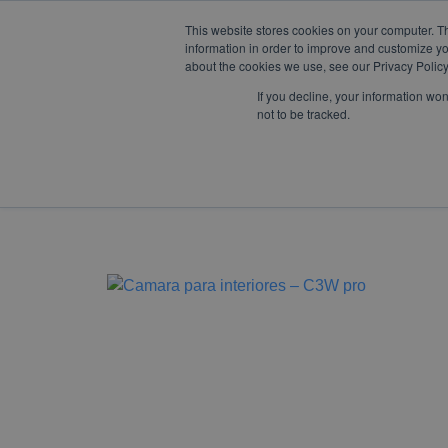
This website stores cookies on your computer. T
W
F
Y
I
L
mercadeo@eib.esinventor.c
information in order to improve and customize yo
h
a
o
n
i
about the cookies we use, see our Privacy Policy
a
c
u
s
n
t
e
t
t
k
If you decline, your information wo
s
b
u
a
e
not to be tracked.
a
o
b
g
d
LÍNEAS DE
CORPORATIVO
TIENDA
p
o
e
r
i
NEGOCIO
p
k
a
n
m