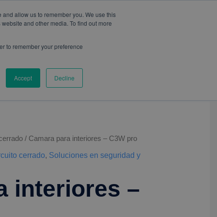
te and allow us to remember you. We use this
s website and other media. To find out more
wser to remember your preference
CONTACTO
BLOG
Accept
Decline
 cerrado
/ Camara para interiores – C3W pro
rcuito cerrado
,
Soluciones en seguridad y
 interiores –