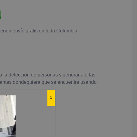
tienen envío gratis en toda Colombia.
 la detección de personas y generar alertas
itantes dondequiera que se encuentre usando
X