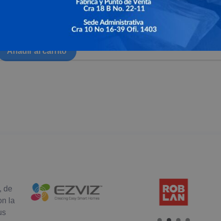
Camaras de seguridad
Camaras de seguridad
ra para interiores – C2C
Camaras para exteriores –
$
132,900
Leer más
Añadir al carrito
, de
on la
us