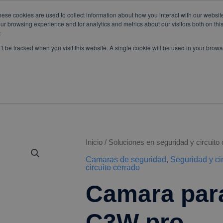
hese cookies are used to collect information about how you interact with our websi
om
WhatsApp:
+57 3103229640
PBX:
+ 601 342 80 45
ur browsing experience and for analytics and metrics about our visitors both on thi
.
n’t be tracked when you visit this website. A single cookie will be used in your bro
SERVICIOS
ESPECIALES
Inicio
/
Soluciones en seguridad y circuito
Camaras de seguridad
,
Seguridad y ci
circuito cerrado
Camara para
C3W pro