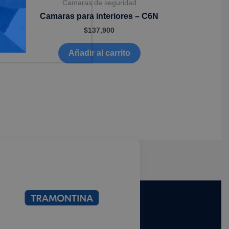
Camaras de seguridad
 HB8
Camaras para interiores – C6N
$
137,900
Añadir al carrito