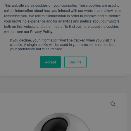
W
I
F
L
Y
This website stores cookies on your computer. These cookies are used to
h
n
a
i
o
mercadeo@eib.esinventor.com
WhatsApp:
+57
collect information about how you interact with our website and allow us to
a
s
c
n
u
3103229640
PBX:
+ 601 342 80 45
remember you. We use this information in order to improve and customize
t
t
e
k
t
your browsing experience and for analytics and metrics about our visitors
s
a
b
e
u
both on this website and other media. To find out more about the cookies
a
g
o
d
b
we use, see our Privacy Policy.
p
r
o
i
e
p
a
k
n
If you decline, your information won’t be tracked when you visit this
m
website. A single cookie will be used in your browser to remember
your preference not to be tracked.
Accept
Decline