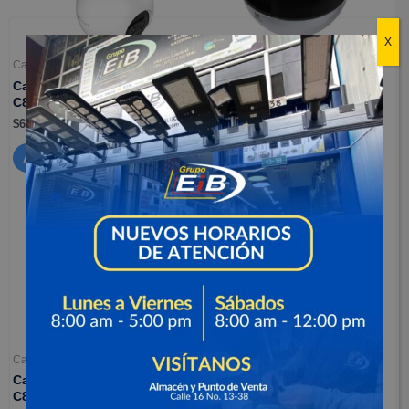
X
Camaras de seguridad
Camaras de seguridad
Camaras para exteriores –
Camaras para interiores –
C8PF
C6W
$
605,900
Leer más
Añadir al carrito
Camaras de seguridad
Camaras de seguridad
Camaras para exteriores –
Camara para interiores –
C8C
C3W pro