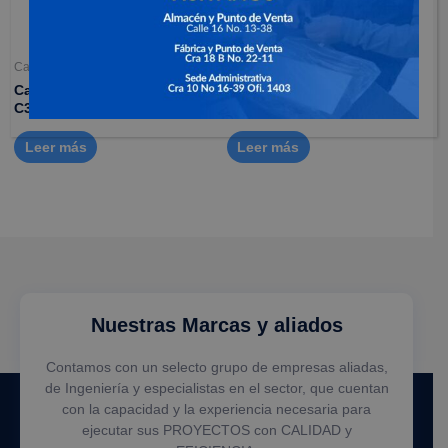
Camaras de seguridad
Alarmas y sensor
Camara para interiores –
Alarmas EZVIZ – Kit de
C3W pro
alarma
Leer más
Leer más
Nuestras Marcas y aliados
Contamos con un selecto grupo de empresas aliadas,
de Ingeniería y especialistas en el sector, que cuentan
con la capacidad y la experiencia necesaria para
ejecutar sus PROYECTOS con CALIDAD y