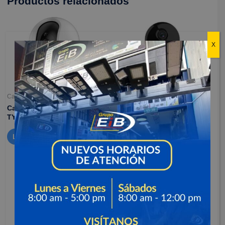
Productos relacionados
X
Camaras de seguridad
Camaras de seguridad
Camaras para interiores –
Camara para interiores –
TY1 2MP
C1C-B
$
154,500
Leer más
Añadir al carrito