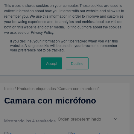
W
I
F
L
Y
This website stores cookies on your computer. These cookies are used to
h
n
a
i
o
mercadeo@eib.esinventor.com
WhatsApp:
+57
collect information about how you interact with our website and allow us to
a
s
c
n
u
3103229640
PBX:
+ 601 342 80 45
remember you. We use this information in order to improve and customize
t
t
e
k
t
your browsing experience and for analytics and metrics about our visitors
s
a
b
e
u
both on this website and other media. To find out more about the cookies
a
g
o
d
b
we use, see our Privacy Policy.
p
r
o
i
e
p
a
k
n
If you decline, your information won’t be tracked when you visit this
m
website. A single cookie will be used in your browser to remember
your preference not to be tracked.
Accept
Decline
Inicio
/ Productos etiquetados “Camara con micrófono”
Camara con micrófono
Mostrando los 4 resultados