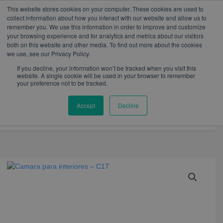
W
I
F
L
Y
This website stores cookies on your computer. These cookies are used to
h
n
a
i
o
mercadeo@eib.esinventor.com
WhatsApp:
+57
collect information about how you interact with our website and allow us to
a
s
c
n
u
3103229640
PBX:
+ 601 342 80 45
remember you. We use this information in order to improve and customize
t
t
e
k
t
your browsing experience and for analytics and metrics about our visitors
s
a
b
e
u
both on this website and other media. To find out more about the cookies
a
g
o
d
b
we use, see our Privacy Policy.
p
r
o
i
e
p
a
k
n
If you decline, your information won’t be tracked when you visit this
m
website. A single cookie will be used in your browser to remember
your preference not to be tracked.
Accept
Decline