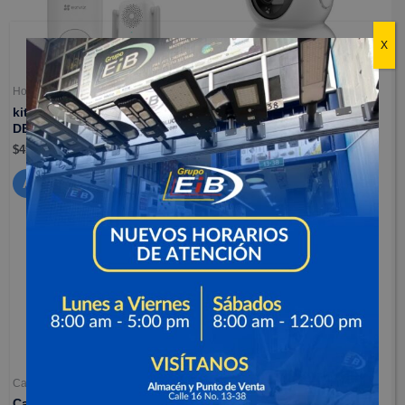
X
Hogar inteligente
Camaras de seguridad
kit de timbre inteligente –
Camaras para interiores –
DB2C
C6N
$
457,900
$
137,900
Añadir al carrito
Añadir al carrito
Camaras de seguridad
Camaras de seguridad
Camara para interiores –
Camaras con baterias –