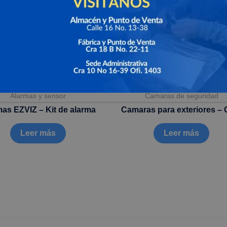
Alarmas y sensor
Camaras de seguridad
as EZVIZ – Kit de alarma
Camaras para exteriores –
Leer más
Leer más