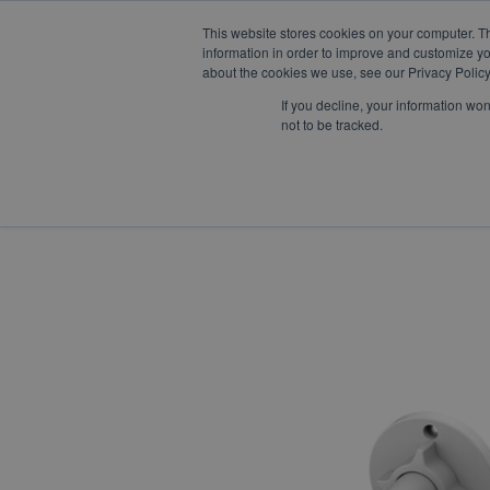
This website stores cookies on your computer. T
W
F
Y
I
L
mercadeo@eib.esinventor.c
information in order to improve and customize yo
h
a
o
n
i
about the cookies we use, see our Privacy Policy
a
c
u
s
n
t
e
t
t
k
If you decline, your information wo
s
b
u
a
e
not to be tracked.
a
o
b
g
d
LÍNEAS DE
CORPORATIVO
TIENDA
p
o
e
r
i
NEGOCIO
p
k
a
n
m