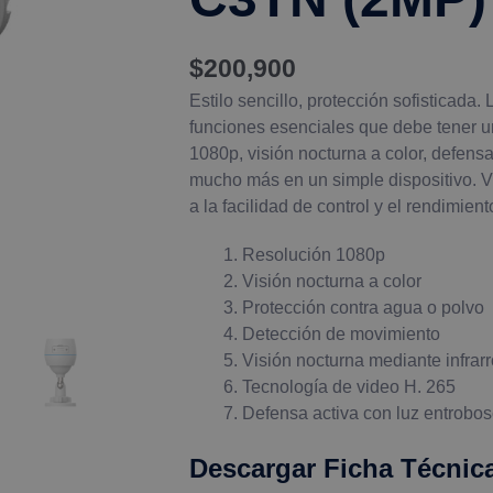
C3TN
(2MP)
$
200,900
cantidad
Estilo sencillo, protección sofisticad
funciones esenciales que debe tener 
1080p, visión nocturna a color, defens
mucho más en un simple dispositivo. V
a la facilidad de control y el rendimie
Resolución 1080p
Visión nocturna a color
Protección contra agua o polvo
Detección de movimiento
Visión nocturna mediante infrarr
Tecnología de video H. 265
Defensa activa con luz entrobo
Descargar Ficha Técnic