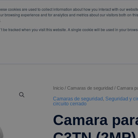
hese cookies are used to collect information about how you interact with our websi
om
WhatsApp:
+57 3103229640
PBX:
+ 601 342 80 45
ur browsing experience and for analytics and metrics about our visitors both on thi
.
n’t be tracked when you visit this website. A single cookie will be used in your bro
SERVICIOS
ESPECIALES
Inicio
/
Camaras de seguridad
/ Camara pa
Camara
Camaras de seguridad
,
Seguridad y ci
para
circuito cerrado
Camara para
interiores
–
C3TN (2MP)