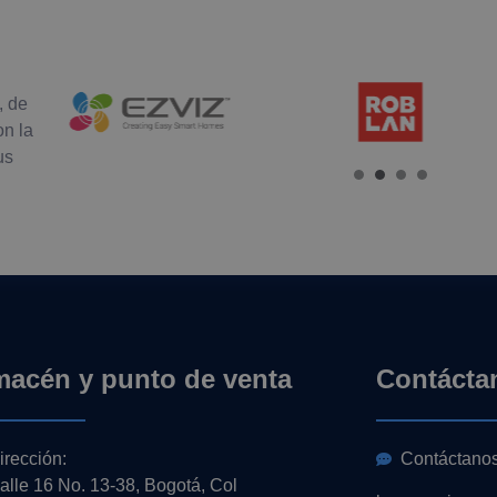
, de
on la
us
macén y punto de venta
Contácta
irección:
Contáctano
alle 16 No. 13-38, Bogotá, Col