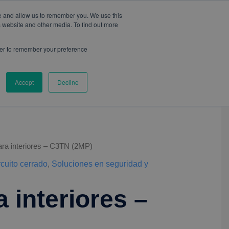
te and allow us to remember you. We use this
s website and other media. To find out more
wser to remember your preference
CONTACTO
BLOG
Accept
Decline
ra interiores – C3TN (2MP)
rcuito cerrado
,
Soluciones en seguridad y
 interiores –