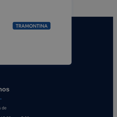
nos
s de