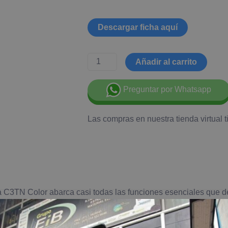
Descargar ficha aquí
Añadir al carrito
Preguntar por Whatsapp
Las compras en nuestra tienda virtual 
ara C3TN Color abarca casi todas las funciones esenciales que
ensa activa, diseño a prueba de agua (IP67) y mucho más en un
 el rendimiento fiable de la cámara C3TN Color