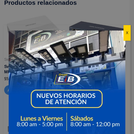
Productos relacionados
X
Switches / conmutadores
Switches / conmutadores
Switch 5 puertos 10/100
Switch 8 puertos 10/100
Mbps Gigabit
Mbps Gigabit
$
51,500
$
94,633
Añadir al carrito
Añadir al carrito