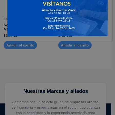
Switches / conmutadores
Switches / conmutadores
Switch 24 puertos 10/100
Switch 16 puertos 10/100
Mbps PoE
Mbps PoE
$
959,412
$
710,391
Añadir al carrito
Añadir al carrito
Nuestras Marcas y aliados
Contamos con un selecto grupo de empresas aliadas,
de Ingeniería y especialistas en el sector, que cuentan
con la capacidad y la experiencia necesaria para