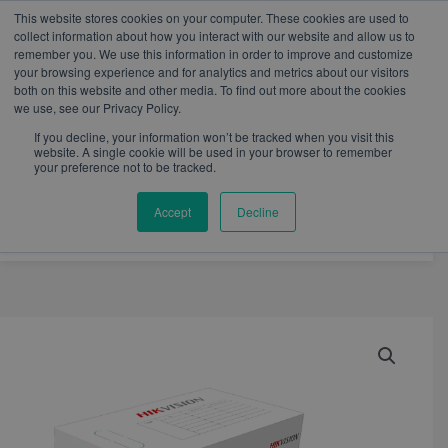
W
I
F
L
Y
This website stores cookies on your computer. These cookies are used to
h
n
a
i
o
mercadeo@eib.esinventor.com
WhatsApp:
+57
collect information about how you interact with our website and allow us to
a
s
c
n
u
3103229640
PBX:
+ 601 342 80 45
remember you. We use this information in order to improve and customize
t
t
e
k
t
your browsing experience and for analytics and metrics about our visitors
s
a
b
e
u
both on this website and other media. To find out more about the cookies
a
g
o
d
b
we use, see our Privacy Policy.
p
r
o
i
e
p
a
k
n
If you decline, your information won’t be tracked when you visit this
m
website. A single cookie will be used in your browser to remember
your preference not to be tracked.
Accept
Decline
Cable
U/UTP
categoria
5E