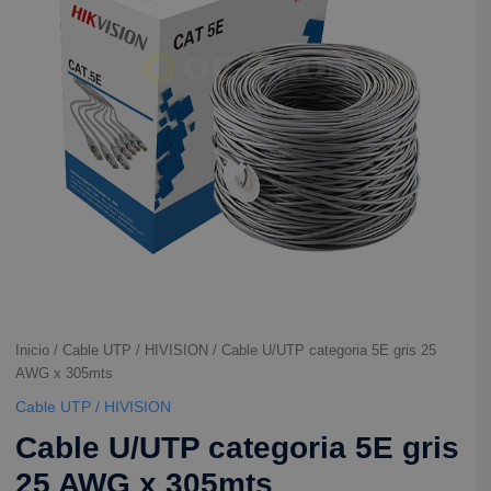
gris
25
AWG
x
305mts
cantidad
Inicio
/
Cable UTP / HIVISION
/ Cable U/UTP categoria 5E gris 25
AWG x 305mts
Cable UTP / HIVISION
Cable U/UTP categoria 5E gris
25 AWG x 305mts