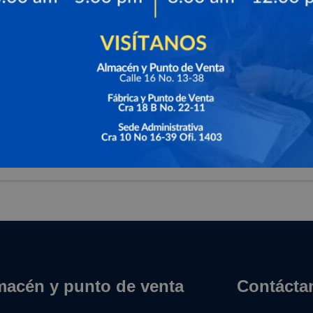
, de
on la
us
macén y punto de venta
Contácta