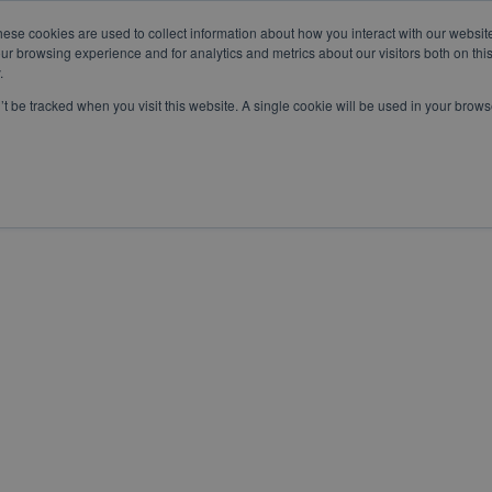
hese cookies are used to collect information about how you interact with our websi
om
WhatsApp:
+57 3103229640
PBX:
+ 601 342 80 45
ur browsing experience and for analytics and metrics about our visitors both on thi
.
n’t be tracked when you visit this website. A single cookie will be used in your bro
SERVICIOS
ESPECIALES