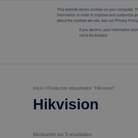
This website stores cookies on your computer. T
W
F
Y
I
L
mercadeo@eib.esinventor.c
information in order to improve and customize yo
h
a
o
n
i
about the cookies we use, see our Privacy Policy
a
c
u
s
n
t
e
t
t
k
If you decline, your information wo
s
b
u
a
e
not to be tracked.
a
o
b
g
d
LÍNEAS DE
CORPORATIVO
TIENDA
p
o
e
r
i
NEGOCIO
p
k
a
n
m
Inicio
/ Productos etiquetados “Hikvision”
Hikvision
Mostrando los 5 resultados