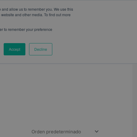
te and allow us to remember you. We use this
s website and other media. To find out more
wser to remember your preference
CONTACTO
BLOG
Accept
Decline