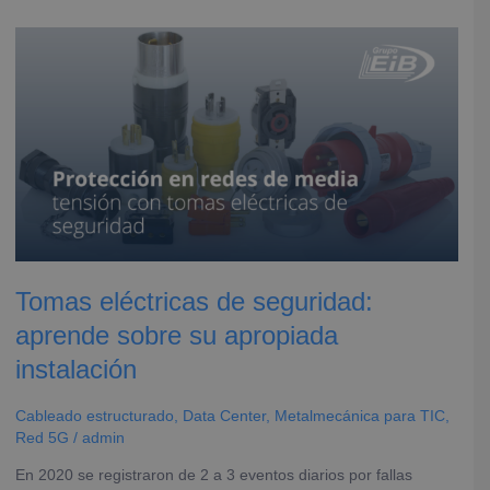
Tomas
eléctricas
de
seguridad:
aprende
sobre
su
apropiada
instalación
Tomas eléctricas de seguridad:
aprende sobre su apropiada
instalación
Cableado estructurado
,
Data Center
,
Metalmecánica para TIC
,
Red 5G
/
admin
En 2020 se registraron de 2 a 3 eventos diarios por fallas