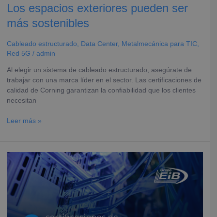
Los espacios exteriores pueden ser
más sostenibles
Cableado estructurado
,
Data Center
,
Metalmecánica para TIC
,
Red 5G
/
admin
Al elegir un sistema de cableado estructurado, asegúrate de
trabajar con una marca líder en el sector. Las certificaciones de
calidad de Corning garantizan la confiabilidad que los clientes
necesitan
Leer más »
3
certificaciones
de
cableado
estructurado
de