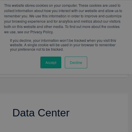
W
I
F
L
Y
This website stores cookies on your computer. These cookies are used to
h
n
a
i
o
mercadeo@eib.esinventor.com
WhatsApp:
+57
collect information about how you interact with our website and allow us to
a
s
c
n
u
3103229640
PBX:
+ 601 342 80 45
remember you. We use this information in order to improve and customize
t
t
e
k
t
your browsing experience and for analytics and metrics about our visitors
s
a
b
e
u
both on this website and other media. To find out more about the cookies
a
g
o
d
b
we use, see our Privacy Policy.
p
r
o
i
e
p
a
k
n
If you decline, your information won’t be tracked when you visit this
m
website. A single cookie will be used in your browser to remember
your preference not to be tracked.
Accept
Decline
Data Center