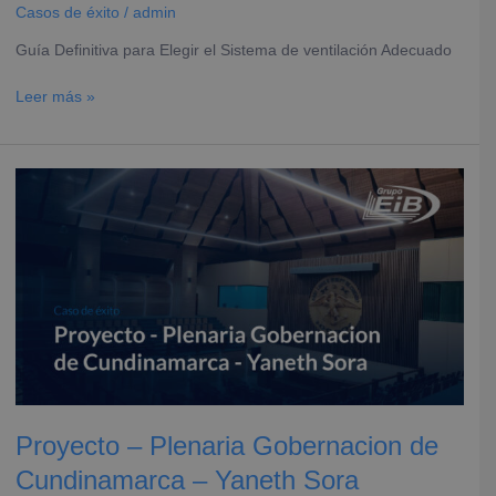
Casos de éxito
/
admin
Guía Definitiva para Elegir el Sistema de ventilación Adecuado
Leer más »
Proyecto
–
Plenaria
Gobernacion
de
Cundinamarca
–
Yaneth
Sora
Proyecto – Plenaria Gobernacion de
Cundinamarca – Yaneth Sora