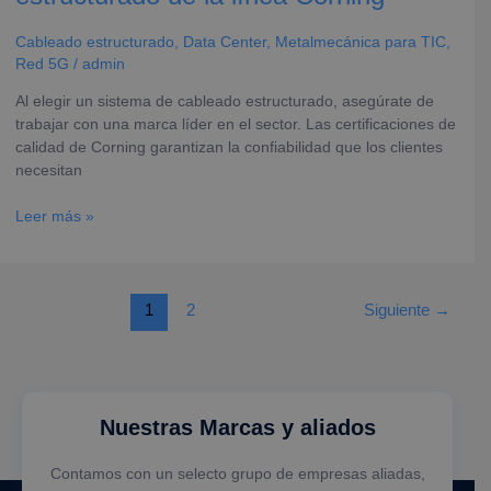
de
Cableado estructurado
,
Data Center
,
Metalmecánica para TIC
,
la
Red 5G
/
admin
línea
Corning
Al elegir un sistema de cableado estructurado, asegúrate de
trabajar con una marca líder en el sector. Las certificaciones de
calidad de Corning garantizan la confiabilidad que los clientes
necesitan
Leer más »
1
2
Siguiente
→
Nuestras Marcas y aliados
Contamos con un selecto grupo de empresas aliadas,