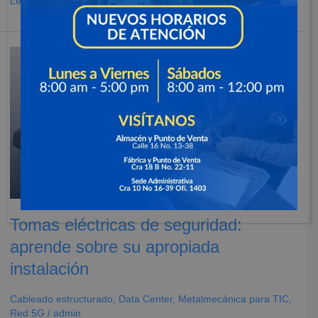
Leer más »
Tomas
eléctricas
de
seguridad:
aprende
sobre
su
apropiada
instalación
Tomas eléctricas de seguridad:
aprende sobre su apropiada
instalación
Cableado estructurado
,
Data Center
,
Metalmecánica para TIC
,
Red 5G
/
admin