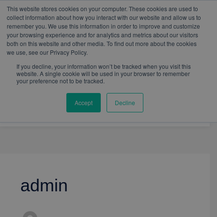
W
I
F
L
Y
This website stores cookies on your computer. These cookies are used to
h
n
a
i
o
mercadeo@eib.esinventor.com
WhatsApp:
+57
collect information about how you interact with our website and allow us to
a
s
c
n
u
3103229640
PBX:
+ 601 342 80 45
remember you. We use this information in order to improve and customize
t
t
e
k
t
your browsing experience and for analytics and metrics about our visitors
s
a
b
e
u
both on this website and other media. To find out more about the cookies
a
g
o
d
b
we use, see our Privacy Policy.
p
r
o
i
e
p
a
k
n
If you decline, your information won’t be tracked when you visit this
m
website. A single cookie will be used in your browser to remember
your preference not to be tracked.
Accept
Decline
admin