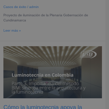
Casos de éxito
/
admin
Proyecto de iluminación de la Plenaria Gobernación de
Cundinamarca
Leer más »
Cómo
la
luminotecnia
apoya
la
arquitectura
vanguardista
Cómo la luminotecnia apoya la