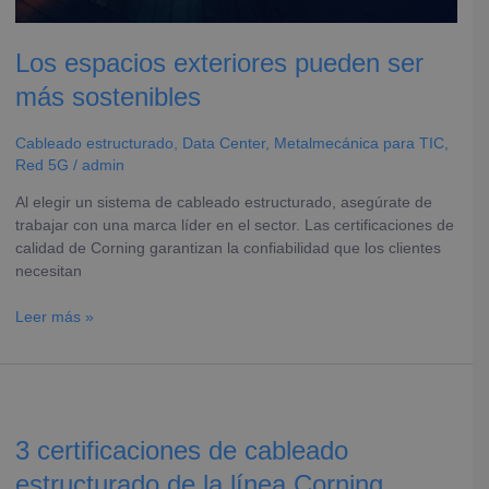
Los espacios exteriores pueden ser
más sostenibles
Cableado estructurado
,
Data Center
,
Metalmecánica para TIC
,
Red 5G
/
admin
Al elegir un sistema de cableado estructurado, asegúrate de
trabajar con una marca líder en el sector. Las certificaciones de
calidad de Corning garantizan la confiabilidad que los clientes
necesitan
Leer más »
3
certificaciones
de
3 certificaciones de cableado
cableado
estructurado de la línea Corning
estructurado