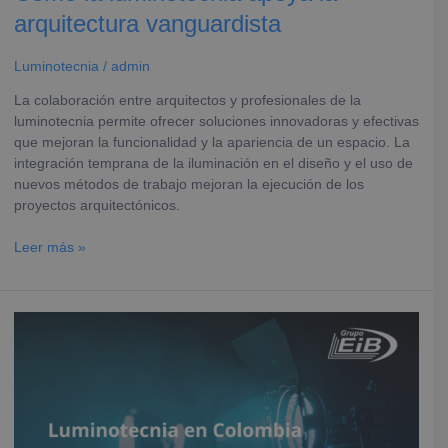
arquitectura vanguardista
Luminotecnia
/
admin
La colaboración entre arquitectos y profesionales de la
luminotecnia permite ofrecer soluciones innovadoras y efectivas
que mejoran la funcionalidad y la apariencia de un espacio. La
integración temprana de la iluminación en el diseño y el uso de
nuevos métodos de trabajo mejoran la ejecución de los
proyectos arquitectónicos.
Leer más »
La
iluminación
LED:
Un
camino
hacia
la