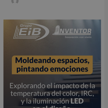
Moldeando
espacios,
pintando
emociones:
Explorando
el
impacto
de
la
temperatura
del
color,
IRC,
y
la
iluminación
LED
en