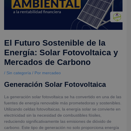
El Futuro Sostenible de la
Energía: Solar Fotovoltaica y
Mercados de Carbono
/
Sin categoría
/ Por
mercadeo
Generación Solar Fotovoltaica
La generación solar fotovoltaica se ha convertido en una de las
fuentes de energía renovable más prometedoras y sostenibles.
Utilizando celdas fotovoltaicas, la energía solar se convierte en
electricidad sin la necesidad de combustibles fósiles,
reduciendo significativamente las emisiones de dióxido de
carbono. Este tipo de generación no solo proporciona energía