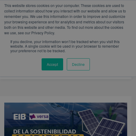
W
I
F
L
Y
This website stores cookies on your computer. These cookies are used to
h
n
a
i
o
mercadeo@eib.esinventor.com
WhatsApp:
+57
collect information about how you interact with our website and allow us to
a
s
c
n
u
3103229640
PBX:
+ 601 342 80 45
remember you. We use this information in order to improve and customize
t
t
e
k
t
your browsing experience and for analytics and metrics about our visitors
s
a
b
e
u
both on this website and other media. To find out more about the cookies
a
g
o
d
b
we use, see our Privacy Policy.
p
r
o
i
e
p
a
k
n
If you decline, your information won’t be tracked when you visit this
m
website. A single cookie will be used in your browser to remember
your preference not to be tracked.
Accept
Decline