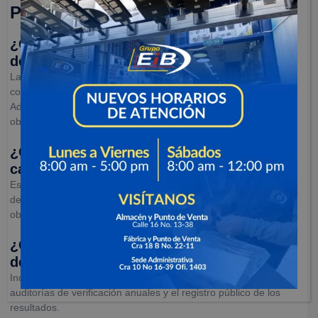
Preguntas Frecuentes
¿Cómo pueden las empresas beneficiarse
de los bonos de carbono?
Las empresas pueden adquirir bonos de carbono para
compensar sus emisiones y evitar impuestos al carbono.
Además, los proyectos que generan estos bonos pueden
obtener ingresos adicionales.
¿Qué es el mercado voluntario de
carbono?
Es un mercado donde empresas e individuos compran bonos
de carbono por motivos de responsabilidad social, sin estar
obligados por regulaciones gubernamentales.
¿Qué implica el proceso de certificación
de un proyecto de energía solar?
Incluye la validación del proyecto antes de su operación,
auditorías de verificación anuales y el registro público de los
resultados.