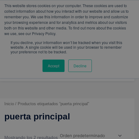
W
I
F
L
Y
This website stores cookies on your computer. These cookies are used to
h
n
a
i
o
mercadeo@eib.esinventor.com
WhatsApp:
+57
collect information about how you interact with our website and allow us to
a
s
c
n
u
3103229640
PBX:
+ 601 342 80 45
remember you. We use this information in order to improve and customize
t
t
e
k
t
your browsing experience and for analytics and metrics about our visitors
s
a
b
e
u
both on this website and other media. To find out more about the cookies
a
g
o
d
b
we use, see our Privacy Policy.
p
r
o
i
e
p
a
k
n
If you decline, your information won’t be tracked when you visit this
m
website. A single cookie will be used in your browser to remember
your preference not to be tracked.
Accept
Decline
Inicio
/ Productos etiquetados “puerta principal”
puerta principal
Mostrando los 2 resultados