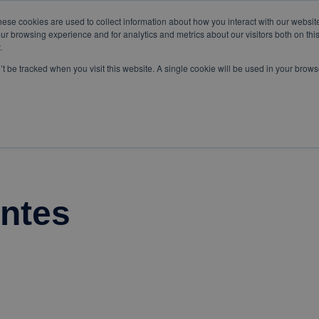
om
WhatsApp:
+57 3103229640
PBX:
+ 601 342 80 45
hese cookies are used to collect information about how you interact with our websi
ur browsing experience and for analytics and metrics about our visitors both on thi
.
n’t be tracked when you visit this website. A single cookie will be used in your bro
SERVICIOS
ESPECIALES
ntes