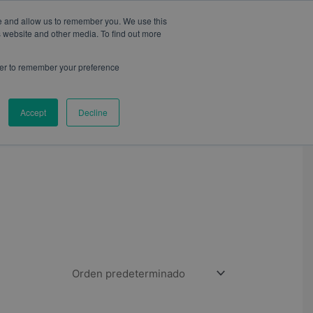
te and allow us to remember you. We use this
s website and other media. To find out more
wser to remember your preference
CONTACTO
BLOG
Accept
Decline