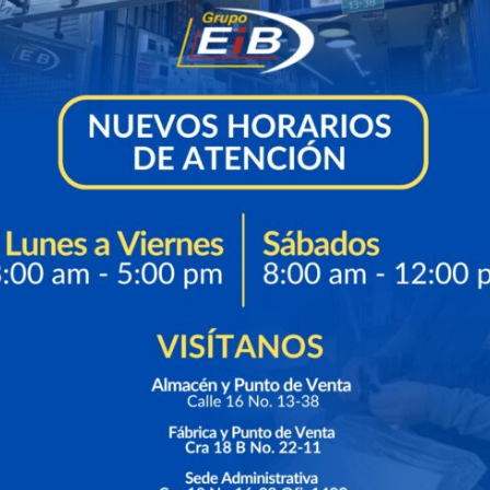
, de
on la
us