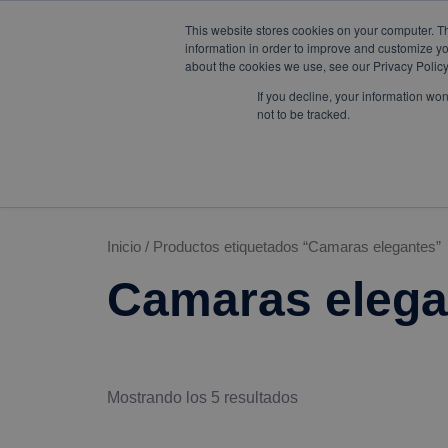
W
F
Y
I
L
mercadeo@eib.esinventor.c
This website stores cookies on your computer. T
h
a
o
n
i
information in order to improve and customize yo
a
c
u
s
n
about the cookies we use, see our Privacy Policy
t
e
t
t
k
s
b
u
a
e
LÍNEAS DE
If you decline, your information wo
CORPORATIVO
TIENDA
a
o
b
g
d
NEGOCIO
not to be tracked.
p
o
e
r
i
p
k
a
n
m
Inicio
/ Productos etiquetados “Camaras elegantes”
Camaras elega
Mostrando los 5 resultados