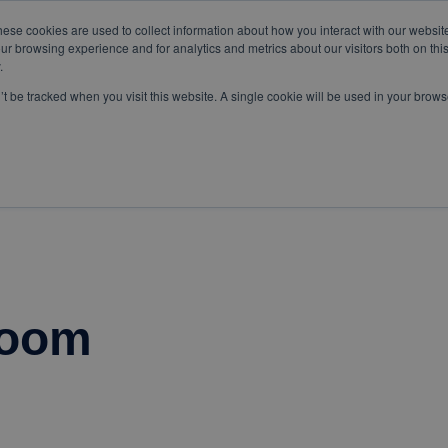
hese cookies are used to collect information about how you interact with our websi
om
WhatsApp:
+57 3103229640
PBX:
+ 601 342 80 45
ur browsing experience and for analytics and metrics about our visitors both on thi
.
n’t be tracked when you visit this website. A single cookie will be used in your bro
SERVICIOS
ESPECIALES
zoom