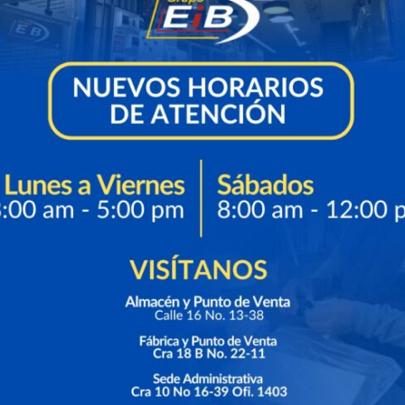
, de
on la
us
macén y punto de venta
Contácta