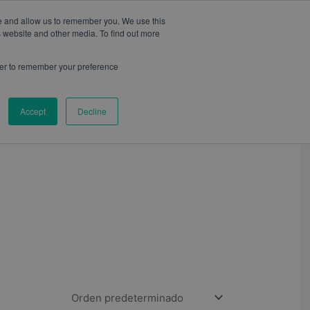
te and allow us to remember you. We use this
s website and other media. To find out more
wser to remember your preference
CONTACTO
BLOG
Accept
Decline