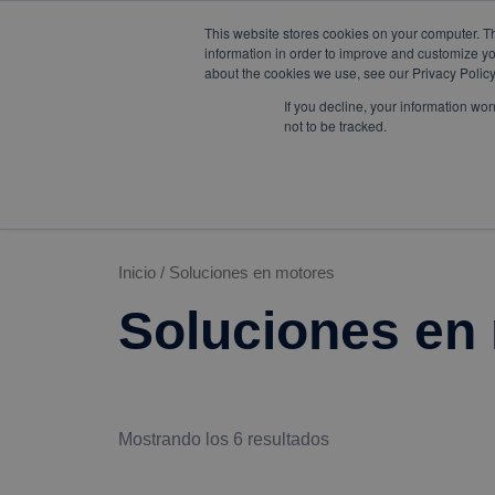
W
F
Y
I
L
mercadeo@eib.esinventor.c
This website stores cookies on your computer. T
h
a
o
n
i
information in order to improve and customize yo
a
c
u
s
n
about the cookies we use, see our Privacy Policy
t
e
t
t
k
s
b
u
a
e
LÍNEAS DE
If you decline, your information wo
CORPORATIVO
TIENDA
a
o
b
g
d
NEGOCIO
not to be tracked.
p
o
e
r
i
p
k
a
n
m
Inicio
/ Soluciones en motores
Soluciones en
Mostrando los 6 resultados