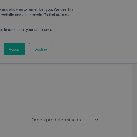
te and allow us to remember you. We use this
s website and other media. To find out more
wser to remember your preference
CONTACTO
BLOG
Accept
Decline