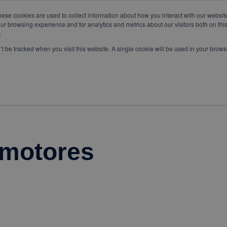
om
WhatsApp:
+57 3103229640
PBX:
+ 601 342 80 45
hese cookies are used to collect information about how you interact with our websi
ur browsing experience and for analytics and metrics about our visitors both on thi
.
n’t be tracked when you visit this website. A single cookie will be used in your bro
SERVICIOS
ESPECIALES
 motores